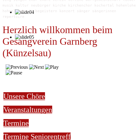
musik kultur neubürger kirche kirchenchor kochertal hohenlohe
hohenlohekreis begeistern konzert sänger sängerinnen
repertoire
Herzlich willkommen beim
Gesangverein Garnberg
(Künzelsau)
Unsere Chöre
Veranstaltungen
Termine
Termine
Seniorentreff