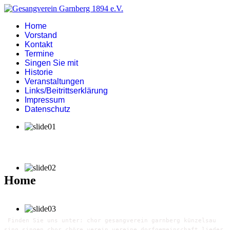
Home
Vorstand
Kontakt
Termine
Singen Sie mit
Historie
Veranstaltungen
Links/Beitrittserklärung
Impressum
Datenschutz
Home
Finden Sie uns unter: chor gesangverein garnberg künzelsau
sing singen chor chöre verein vereine dorfgemeinschaft lieder